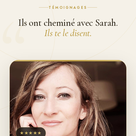
“
TÉMOIGNAGES
Ils ont cheminé avec Sarah.
Ils te le disent.
★★★★★